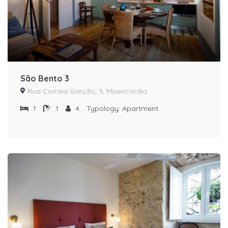
São Bento 3
Rua Correia Garção, 3, Misericordia
1
1
4
Typology:
Apartment